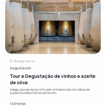
Bodega Garzón
Degustación
Tour e Degustação de vinhos e azeite
de oliva
Adega, passeio de carrinho pelo vinhedo e cata com tábua de
queijos e azeites Colinas de Garzón.
1.40 horas