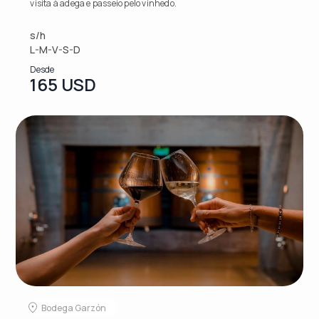
visita à adega e passeio pelo vinhedo.
s/h
L-M-V-S-D
Desde
165 USD
Bodega Garzón