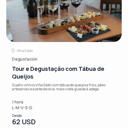
Viña Edén
Degustación
Tour e Degustação com Tábua de
Queijos
Quatro vinhos Viña Edén com tábua de queijos e frios, pães
artesanais e azeite de oliva, mais visita guiada à adega.
1 hora
L-M-V-S-D
Desde
62 USD