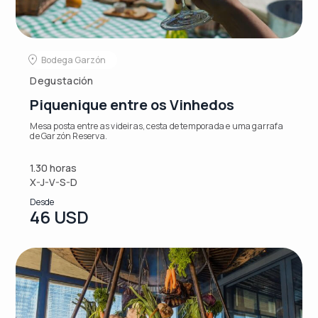
Bodega Garzón
Degustación
Piquenique entre os Vinhedos
Mesa posta entre as videiras, cesta de temporada e uma garrafa
de Garzón Reserva.
1.30 horas
X-J-V-S-D
Desde
46 USD