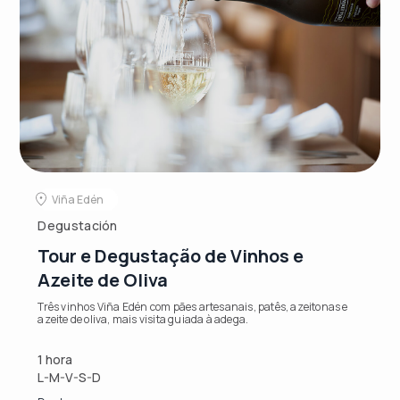
Viña Edén
Degustación
Tour e Degustação de Vinhos e
Azeite de Oliva
Três vinhos Viña Edén com pães artesanais, patês, azeitonas e
azeite de oliva, mais visita guiada à adega.
1 hora
L-M-V-S-D