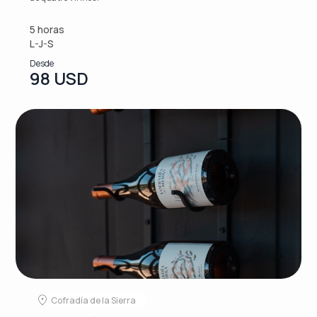
5 horas
L-J-S
Desde
98 USD
Cofradía de la Sierra