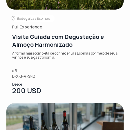
Bodega Las Espinas
Full Experience
Visita Guiada com Degustação e
Almoço Harmonizado
A forma mais completa de conhecer Las Espinas por meio de seus
vinhos e sua gastronomia.
s/h
L-X-J-V-S-D
Desde
200 USD