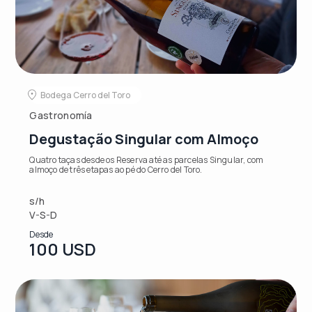
Bodega Cerro del Toro
Gastronomía
Degustação Singular com Almoço
Quatro taças desde os Reserva até as parcelas Singular, com
almoço de três etapas ao pé do Cerro del Toro.
s/h
V-S-D
Desde
100 USD