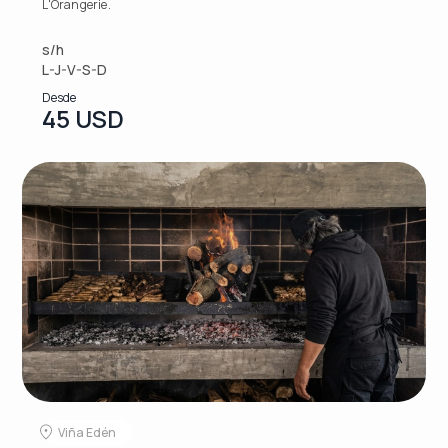
L'Orangerie.
s/h
L-J-V-S-D
Desde
45 USD
Viña Edén