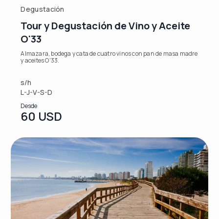
Degustación
Tour y Degustación de Vino y Aceite
O'33
Almazara, bodega y cata de cuatro vinos con pan de masa madre
y aceites O'33.
s/h
L-J-V-S-D
Desde
60 USD