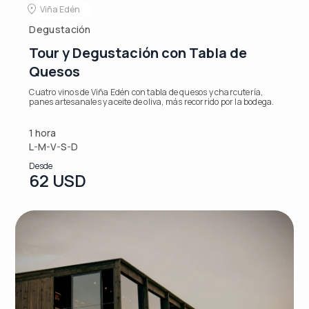
Viña Edén
Degustación
Tour y Degustación con Tabla de
Quesos
Cuatro vinos de Viña Edén con tabla de quesos y charcutería,
panes artesanales y aceite de oliva, más recorrido por la bodega.
1 hora
L-M-V-S-D
Desde
62 USD