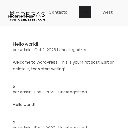
Tus
Contacto
West
ES
experiencias
Hello world!
por
admin
|
Oct 2, 2025
|
Uncategorized
Welcome to WordPress. This is your first post. Edit or
delete it, then start writing!
x
por
admin
|
Ene 1, 2020
|
Uncategorized
Hello world!
x
por
admin
|
Ene 1, 2020
|
Uncategorized