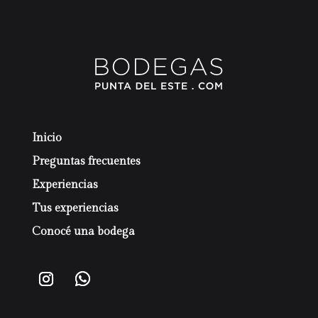
Inicio
Preguntas frecuentes
Experiencias
Tus experiencias
Conocé una bodega